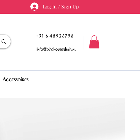
Log In / Sign Up
+31 6 48926798
Info@blackqueenhair.nl
Accessoires