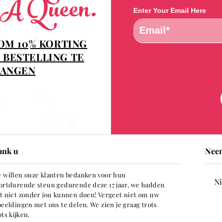
 A Queen.
Enter Your Email Here
 OM 10% KORTING
 BESTELLING TE
ANGEN
ank u
Neem
 willen onze klanten bedanken voor hun
Ni
ortdurende steun gedurende deze 17 jaar, we hadden
t niet zonder jou kunnen doen! Vergeet niet om uw
beeldingen met ons te delen. We zien je graag trots
ots kijken.