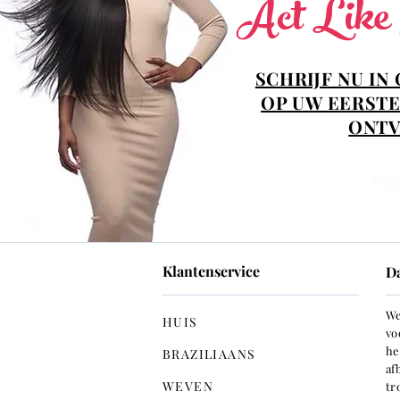
Act Like
SCHRIJF NU IN
OP UW EERSTE
ONTV
Klantenservice
D
We
HUIS
vo
he
BRAZILIAANS
af
WEVEN
tr