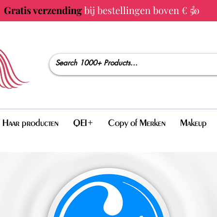
Gratis verzending
bij bestellingen boven € 50
Haar producten
QEI+
Copy of Merken
Makeup