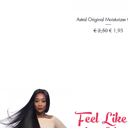
50ml
Snel overzicht
Astral Original Moisturize
Normale prijs
Verkooppri
€ 2,50
€ 1,95
Feel Lik