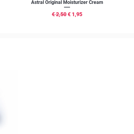
Snel overzicht
Astral Original Moisturizer Cream
Normale prijs
Verkoopprijs
€ 2,50
€ 1,95