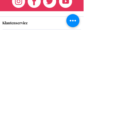
Klantenservice
HUIS
BRAZILIAANS
WEVEN
QEI +
HAAR
PRODUCTEN
Dank u
We willen onze klanten bedanken voor hun
voortdurende steun gedurende deze 17 jaar, we
hadden het niet zonder jou kunnen doen!
Vergeet niet om uw afbeeldingen met ons te