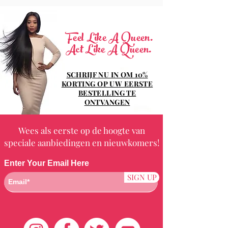
Feel Like A Queen.
Act Like A Queen.
SCHRIJF NU IN OM 10%
KORTING OP UW EERSTE
BESTELLING TE
ONTVANGEN
Wees als eerste op de hoogte van
speciale aanbiedingen en nieuwkomers!
Enter Your Email Here
SIGN UP