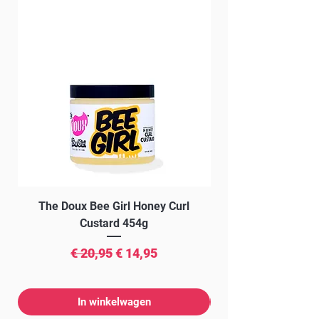
The Doux Bee Girl Honey Curl
The Doux Creme Twi
Custard 454g
Normale prijs
Verkoopprijs
€ 20,95
€ 14,95
In winkelwagen