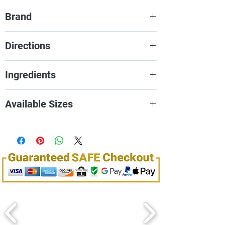
Brand
Maxi Light
Directions
Use as desired on your face and/or
Ingredients
body.
Refer to product.
Available Sizes
110g / 3.8oZ