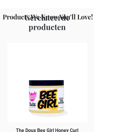
Products We Know You'll Love!
Gerelateerde
producten
The Doux Bee Girl Honey Curl
The Doux Creme Twi