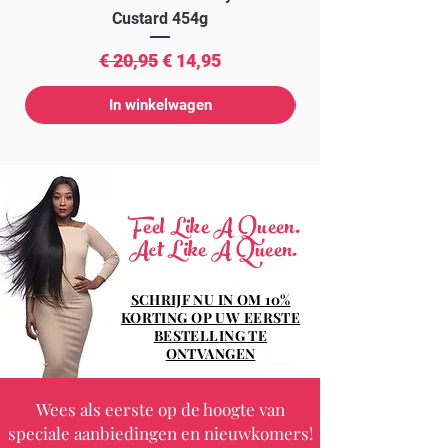
Custard 454g
Normale prijs
Verkoopprijs
€ 20,95
€ 14,95
In winkelwagen
Feel Like A Queen.
Act Like A Queen.
SCHRIJF NU IN OM 10%
KORTING OP UW EERSTE
BESTELLING TE
ONTVANGEN
Wees als eerste op de hoogte van
speciale aanbiedingen en nieuwkomers!