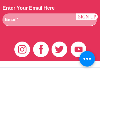
Enter Your Email Here
SIGN UP
Klantenservice
HUIS
BRAZILIAANS
WEVEN
QEI +
HAAR
PRODUCTEN