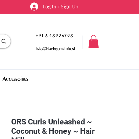
Log In / Sign Up
+31 6 48926798
Info@blackqueenhair.nl
Accessoires
ORS Curls Unleashed ~
Coconut & Honey ~ Hair