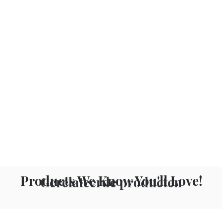
Products We Know You'll Love!
Gerelateerde producten