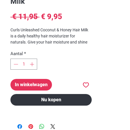
Milk
Normale
Verkoopprijs
 € 11,95 
€ 9,95
prijs
Curls Unleashed Coconut & Honey Hair Milk
is a daily healthy hair moisturizer for
naturals. Give your hair moisture and shine
with this perfectly blended formula enriched
Aantal
*
with honey and coconut.
Formulated without Sulfates & Parabens.
In winkelwagen
Nu kopen