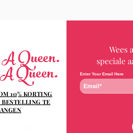
Wees a
e A Queen.
speciale 
 A Queen.
Enter Your Email Here
 OM 10% KORTING
 BESTELLING TE
ANGEN