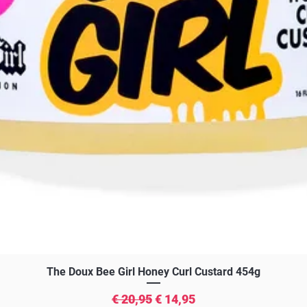
Snel overzicht
The Doux Bee Girl Honey Curl Custard 454g
Normale prijs
Verkoopprijs
€ 20,95
€ 14,95