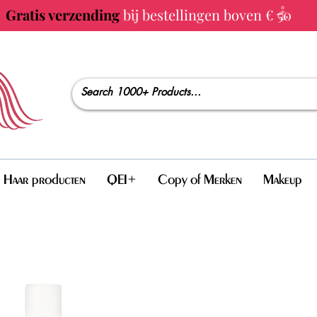
Gratis verzending
bij bestellingen boven € 50
Haar producten
QEI+
Copy of Merken
Makeup